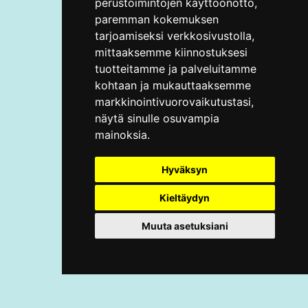
perustoimintojen käyttöönotto
,
paremman kokemuksen
tarjoamiseksi verkkosivustolla
,
mittaaksemme kiinnostuksesi
tuotteitamme ja palveluitamme
kohtaan ja mukauttaaksemme
markkinointivuorovaikutustasi
,
näytä sinulle osuvampia
mainoksia
.
Hyväksyn
Kieltäydyn
Muuta asetuksiani