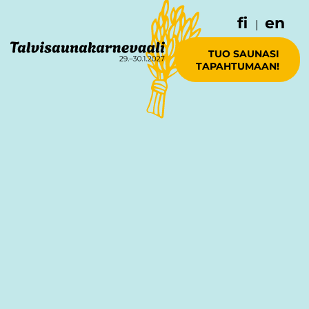
fi
en
|
TUO SAUNASI
TAPAHTUMAAN!