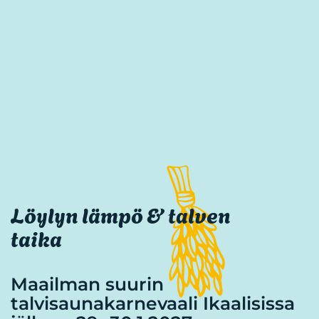
Löylyn
lämpö
&
talven
taika
Maailman suurin
talvisaunakarnevaali Ikaalisissa