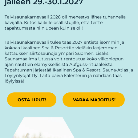
jälleen 29.-30.1.2027
Talvisaunakarnevaali 2026 oli menestys lähes tuhannella
kävijällä. Kiitos kaikille osallistujille, että teitte
tapahtumasta niin upean kuin se oli!
Talvisaunakarnevaali tulee taas 2027 entistä isommin ja
kokoaa Ikaalinen Spa & Resortiin vieläkin laajemman
kattauksen siirtosaunoja ympäri Suomen.
Lisäksi
Saunamaailma Utussa voit rentoutua koko viikonlopun
ajan nauttien elämyksellisistä Aufguss-rituaaleista.
Tapahtuman järjestää Ikaalinen Spa & Resort, Sauna-Atlas ja
Löylynlyöjät Ry. Laita päivä kalenteriin ja nähdään taas
löylyissä!
OSTA LIPUT!
VARAA MAJOITUS!