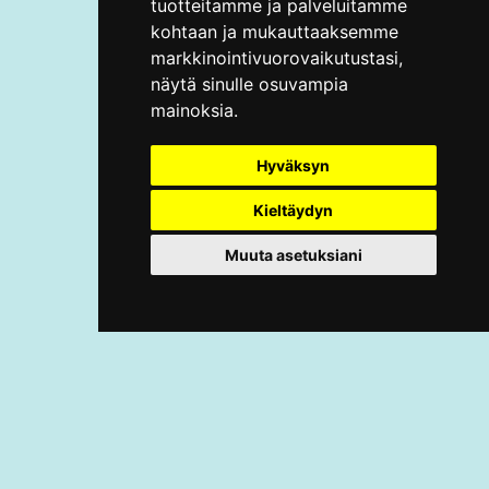
tuotteitamme ja palveluitamme
kohtaan ja mukauttaaksemme
markkinointivuorovaikutustasi
,
näytä sinulle osuvampia
mainoksia
.
Hyväksyn
Kieltäydyn
Muuta asetuksiani
Ohjeet
tapahtumapäivään